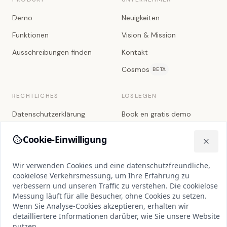
Demo
Neuigkeiten
Funktionen
Vision & Mission
Ausschreibungen finden
Kontakt
Cosmos
BETA
RECHTLICHES
LOSLEGEN
Datenschutzerklärung
Book en gratis demo
Cookie-Richtlinie
Demo
Cookie-Einwilligung
Wir verwenden Cookies und eine datenschutzfreundliche, cookie
Nutzungsbedingungen
Close
Wir verwenden Cookies und eine datenschutzfreundliche,
Unterauftragsverarbeiter
cookielose Verkehrsmessung, um Ihre Erfahrung zu
Databehandleraftale
verbessern und unseren Traffic zu verstehen. Die cookielose
Messung läuft für alle Besucher, ohne Cookies zu setzen.
Service Level Agreement
Wenn Sie Analyse-Cookies akzeptieren, erhalten wir
detailliertere Informationen darüber, wie Sie unsere Website
Cookie-Einstellungen
nutzen.