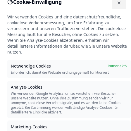
Cookie-Einwilligung
Wir verwenden Cookies und eine datenschutzfreundliche, cookie
Close
Passwort
Wir verwenden Cookies und eine datenschutzfreundliche,
cookielose Verkehrsmessung, um Ihre Erfahrung zu
verbessern und unseren Traffic zu verstehen. Die cookielose
Messung läuft für alle Besucher, ohne Cookies zu setzen.
Wenn Sie Analyse-Cookies akzeptieren, erhalten wir
Passwort bestätigen
detailliertere Informationen darüber, wie Sie unsere Website
nutzen.
Ich habe die
Allgemeinen
Notwendige Cookies
Immer aktiv
Geschäftsbedingungen
und
Erforderlich, damit die Website ordnungsgemäß funktioniert
Datenschutzerklärung
Analyse-Cookies
Konto erstellen
Wir verwenden Google Analytics, um zu verstehen, wie Besucher
unsere Website nutzen. Ohne Ihre Zustimmung senden wir nur
anonyme, cookielose Verkehrssignale, und es werden keine Cookies
ODER
gesetzt. Bei Zustimmung werden vollständige Analyse-Cookies für
detailliertere Einblicke aktiviert.
Mit Google fortfahren
Marketing-Cookies
Indem Sie mit Google fortfahren, akzeptieren Sie unsere