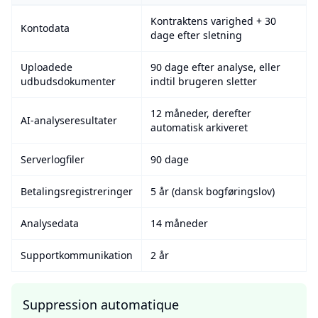
Opbevaringsperioder for forskellige datakategorier
Kontraktens varighed + 30
Kontodata
dage efter sletning
Uploadede
90 dage efter analyse, eller
udbudsdokumenter
indtil brugeren sletter
12 måneder, derefter
AI-analyseresultater
automatisk arkiveret
Serverlogfiler
90 dage
Betalingsregistreringer
5 år (dansk bogføringslov)
Analysedata
14 måneder
Supportkommunikation
2 år
Suppression automatique