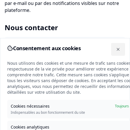
par e-mail ou par des notifications visibles sur notre
plateforme.
Nous contacter
Si vous avez des questions sur cette politique de
Consentement aux cookies
Nous utilisons des cookies et une mesure de trafic sans cookies
confidentialité ou souhaitez exercer vos droits :
Close
Nous utilisons des cookies et une mesure de trafic sans cookie
E-mail :
hello@tenderly.dk
respectueuse de la vie privée pour améliorer votre expérience 
comprendre notre trafic. Cette mesure sans cookies s'applique
Adresse :
Flegborg 9A, 7100 Vejle, Danmark
tous les visiteurs sans déposer de cookies. En acceptant les co
Délégué à la protection des données :
analytiques, vous nous permettez de recueillir des information
hello@tenderly.dk
détaillées sur votre utilisation du site.
Cookies nécessaires
Toujours 
Délai de réponse
Indispensables au bon fonctionnement du site
Nous répondrons à toutes les demandes relatives à la
protection des données dans un délai de 30 jours.
Cookies analytiques
Pour les demandes complexes, ce délai peut être