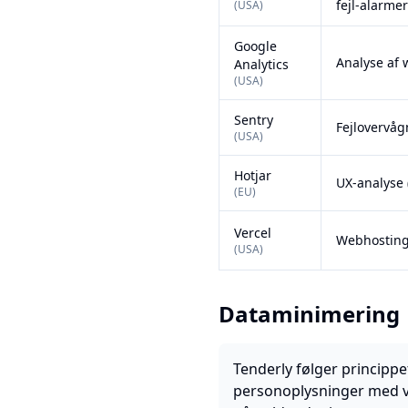
fejl-alarme
(
USA
)
Google
Analyse af
Analytics
(
USA
)
Sentry
Fejlovervåg
(
USA
)
Hotjar
UX-analyse 
(
EU
)
Vercel
Webhostin
(
USA
)
Dataminimering
Tenderly følger princippe
personoplysninger med v