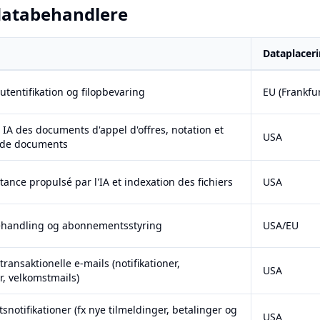
databehandlere
Dataplacer
e med formål, dataplacering og overførselsgrundlag
utentifikation og filopbevaring
EU (Frankfur
 IA des documents d'appel d'offres, notation et
USA
 de documents
tance propulsé par l'IA et indexation des fichiers
USA
ehandling og abonnementsstyring
USA/EU
transaktionelle e-mails (notifikationer,
USA
, velkomstmails)
tsnotifikationer (fx nye tilmeldinger, betalinger og
USA