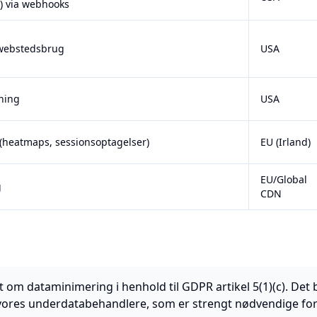
r) via webhooks
 webstedsbrug
USA
ning
USA
(heatmaps, sessionsoptagelser)
EU (Irland)
EU/Global
g
CDN
t om dataminimering i henhold til GDPR artikel 5(1)(c). Det b
ores underdatabehandlere, som er strengt nødvendige for 