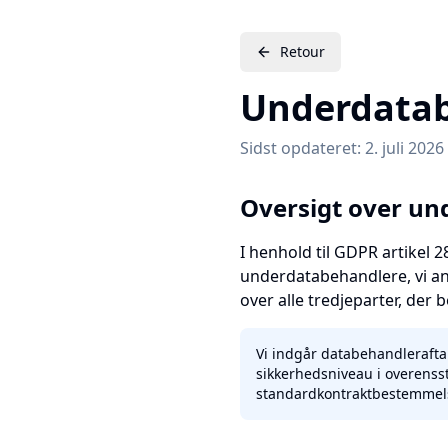
Retour
Underdata
Sidst opdateret: 2. juli 2026
Oversigt over u
I henhold til GDPR artikel 
underdatabehandlere, vi an
over alle tredjeparter, der
Vi indgår databehandlerafta
sikkerhedsniveau i overenss
standardkontraktbestemmels