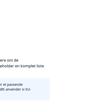
rmere om de
eholder en komplet liste
er et passende
EØS anvender vi EU-