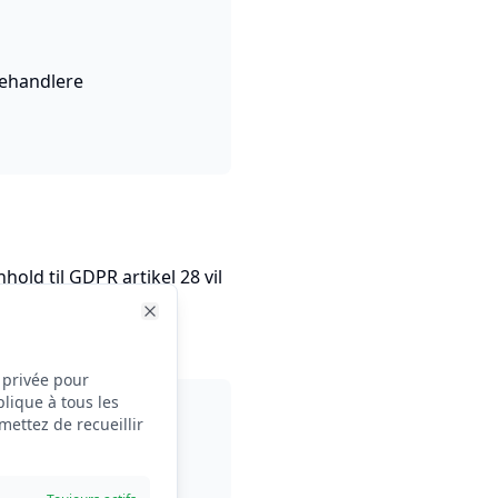
behandlere
hold til GDPR artikel 28 vil
ulighed for at gøre
privée pour améliorer votre expérience et comprendre notre trafic. 
Close
 privée pour
lique à tous les
es privatlivspolitik.
mettez de recueillir