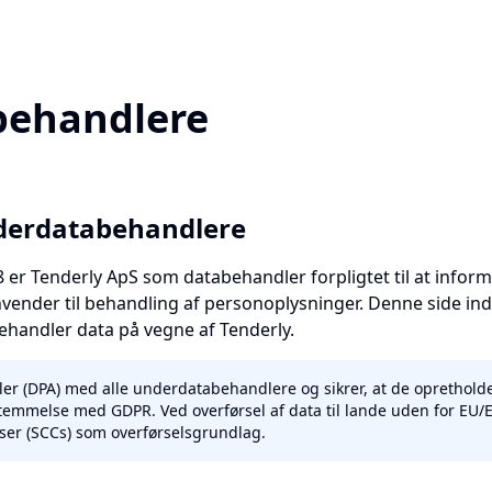
behandlere
nderdatabehandlere
28 er Tenderly ApS som databehandler forpligtet til at info
vender til behandling af personoplysninger. Denne side ind
 behandler data på vegne af Tenderly.
ler (DPA) med alle underdatabehandlere og sikrer, at de oprethold
temmelse med GDPR. Ved overførsel af data til lande uden for EU/
er (SCCs) som overførselsgrundlag.