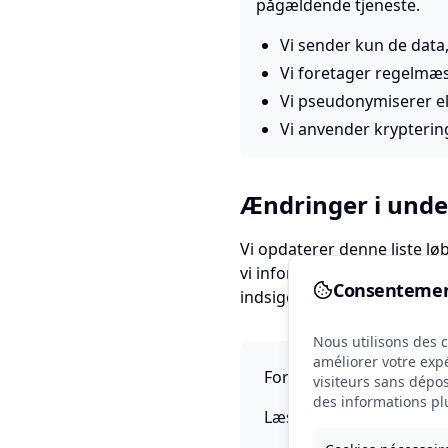
pågældende tjeneste.
Vi sender kun de data
Vi foretager regelmæ
Vi pseudonymiserer el
Vi anvender krypterin
Ændringer i und
Vi opdaterer denne liste løb
vi informere vores kunder 
Consentemen
indsigelse.
Nous utilisons des c
Nous utilisons des 
améliorer votre exp
For mere information om,
visiteurs sans dépos
des informations plus
Læs vores privatlivspolit