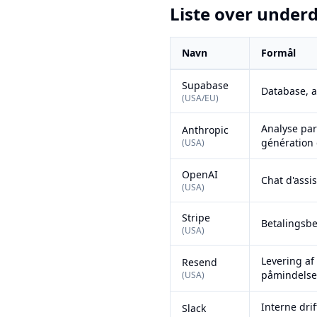
Liste over under
Navn
Formål
Liste over underdatabehandler
Supabase
Database, a
(
USA/EU
)
Analyse par
Anthropic
génération
(
USA
)
OpenAI
Chat d'assis
(
USA
)
Stripe
Betalingsb
(
USA
)
Levering af 
Resend
påmindelser
(
USA
)
Interne drif
Slack