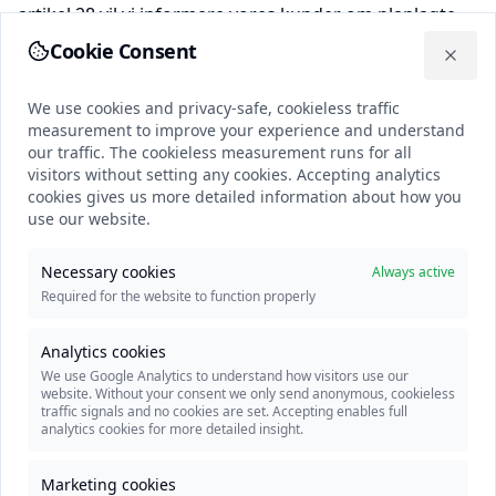
artikel 28 vil vi informere vores kunder om planlagte
ændringer i underdatabehandlere, så der er mulighed
Cookie Consent
We use cookies and privacy-safe, cookieless traffic measuremen
for at gøre indsigelse.
Close
We use cookies and privacy-safe, cookieless traffic
measurement to improve your experience and understand
our traffic. The cookieless measurement runs for all
For mere information om, hvordan vi behandler
visitors without setting any cookies. Accepting analytics
personoplysninger, henviser vi til vores
cookies gives us more detailed information about how you
privatlivspolitik.
use our website.
Læs vores privatlivspolitik
Necessary cookies
Always active
Required for the website to function properly
Kontakt
Analytics cookies
We use Google Analytics to understand how visitors use our
website. Without your consent we only send anonymous, cookieless
traffic signals and no cookies are set. Accepting enables full
Har du spørgsmål til vores brug af
analytics cookies for more detailed insight.
underdatabehandlere eller behandling af
personoplysninger, er du velkommen til at
Marketing cookies