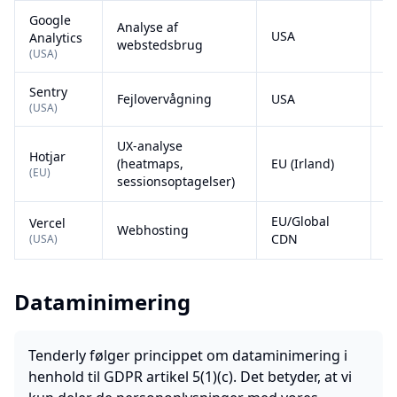
Google
Analyse af
USA
D
Analytics
webstedsbrug
(
USA
)
Sentry
Fejlovervågning
USA
D
(
USA
)
UX-analyse
Hotjar
(heatmaps,
EU (Irland)
D
(
EU
)
sessionsoptagelser)
EU/Global
Vercel
Webhosting
D
CDN
(
USA
)
Dataminimering
Tenderly følger princippet om dataminimering i
henhold til GDPR artikel 5(1)(c). Det betyder, at vi