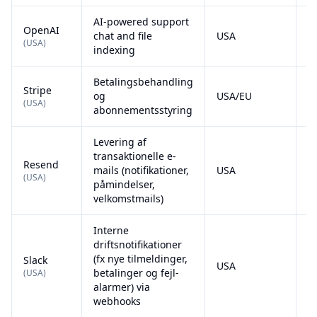
AI-powered support
OpenAI
chat and file
USA
D
(
USA
)
indexing
Betalingsbehandling
Stripe
og
USA/EU
D
(
USA
)
abonnementsstyring
Levering af
transaktionelle e-
Resend
mails (notifikationer,
USA
D
(
USA
)
påmindelser,
velkomstmails)
Interne
driftsnotifikationer
(fx nye tilmeldinger,
Slack
USA
D
betalinger og fejl-
(
USA
)
alarmer) via
webhooks