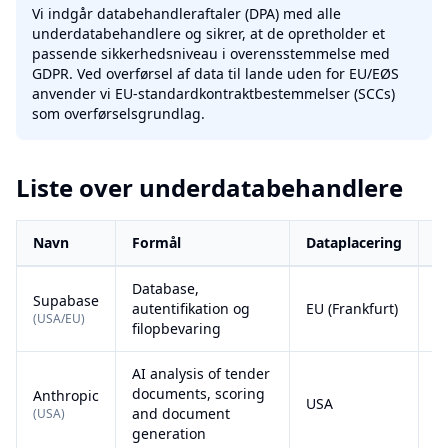
Vi indgår databehandleraftaler (DPA) med alle
underdatabehandlere og sikrer, at de opretholder et
passende sikkerhedsniveau i overensstemmelse med
GDPR. Ved overførsel af data til lande uden for EU/EØS
anvender vi EU-standardkontraktbestemmelser (SCCs)
som overførselsgrundlag.
Liste over underdatabehandlere
Navn
Formål
Dataplacering
O
Liste over underdatabehandlere med formål, dataplacering og 
Database,
Supabase
autentifikation og
EU (Frankfurt)
D
(
USA/EU
)
filopbevaring
AI analysis of tender
documents, scoring
Anthropic
USA
D
and document
(
USA
)
generation